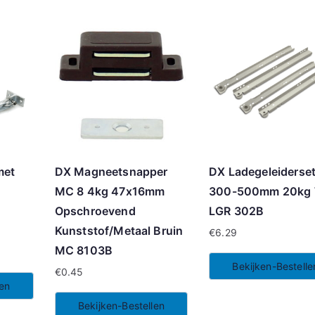
met
DX Magneetsnapper
DX Ladegeleiderse
MC 8 4kg 47x16mm
300-500mm 20kg 
Opschroevend
LGR 302B
Kunststof/Metaal Bruin
€
6.29
MC 8103B
Bekijken-Bestelle
€
0.45
len
Bekijken-Bestellen