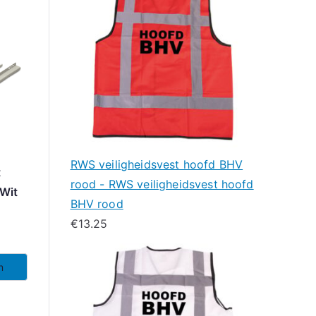
RWS veiligheidsvest hoofd BHV
t
rood - RWS veiligheidsvest hoofd
Wit
BHV rood
€
13.25
n