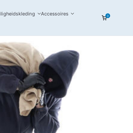
iligheidskleding
Accessoires
0