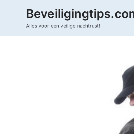
Ga
Beveiligingtips.co
naar
de
Alles voor een veilige nachtrust!
inhoud