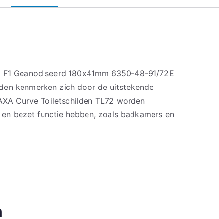
72 F1 Geanodiseerd 180x41mm 6350-48-91/72E
den kenmerken zich door de uitstekende
e AXA Curve Toiletschilden TL72 worden
ij en bezet functie hebben, zoals badkamers en
n