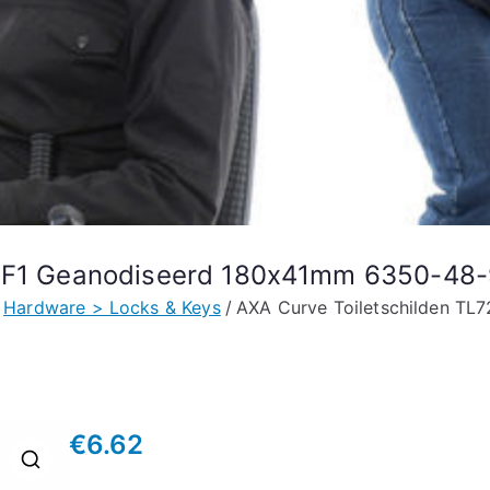
2 F1 Geanodiseerd 180x41mm 6350-48-
Hardware > Locks & Keys
AXA Curve Toiletschilden T
€
6.62