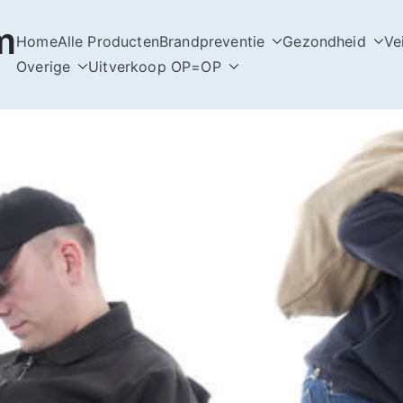
m
Home
Alle Producten
Brandpreventie
Gezondheid
Ve
Overige
Uitverkoop OP=OP