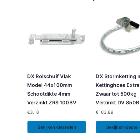
DX Rolschuif Vlak
DX Stormketting 
Model 44x100mm
Kettinghoes Extra
Schootdikte 4mm
Zwaar tot 500kg
Verzinkt ZRS 100BV
Verzinkt DV 850B
€
3.18
€
103.89
Bekijken-Bestellen
Bekijken-Bestel