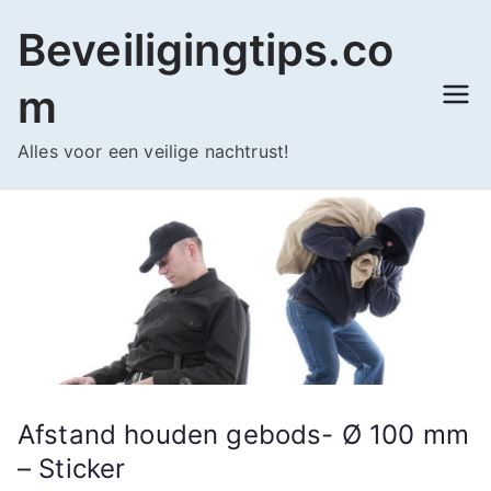
Ga
Beveiligingtips.co
naar
de
m
inhoud
Alles voor een veilige nachtrust!
Afstand houden gebods- Ø 100 mm
– Sticker