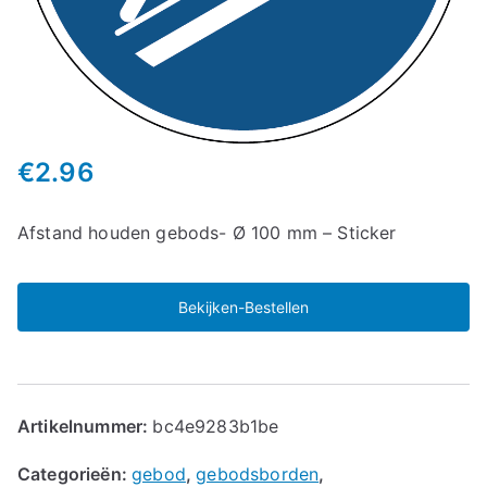
€
2.96
Afstand houden gebods- Ø 100 mm – Sticker
Bekijken-Bestellen
Artikelnummer:
bc4e9283b1be
Categorieën:
gebod
,
gebodsborden
,