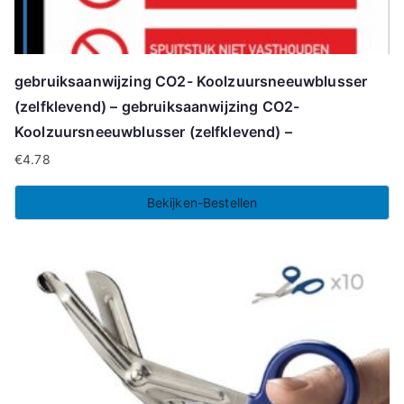
gebruiksaanwijzing CO2- Koolzuursneeuwblusser
(zelfklevend) – gebruiksaanwijzing CO2-
Koolzuursneeuwblusser (zelfklevend) –
€
4.78
Bekijken-Bestellen