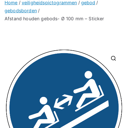
Home
veiligheidspictogrammen
gebod
gebodsborden
Afstand houden gebods- Ø 100 mm – Sticker
🔍