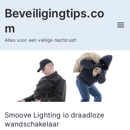
Ga
Beveiligingtips.co
naar
de
m
inhoud
Alles voor een veilige nachtrust!
Smoove Lighting io draadloze
wandschakelaar