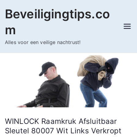
Ga
Beveiligingtips.co
naar
de
m
inhoud
Alles voor een veilige nachtrust!
WINLOCK Raamkruk Afsluitbaar
Sleutel 80007 Wit Links Verkropt