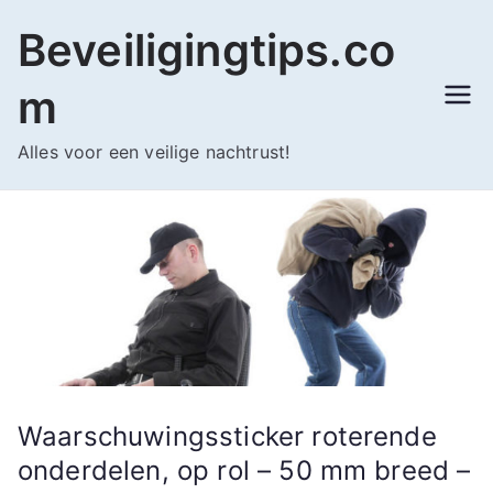
Ga
Beveiligingtips.co
naar
de
m
inhoud
Alles voor een veilige nachtrust!
Waarschuwingssticker roterende
onderdelen, op rol – 50 mm breed –