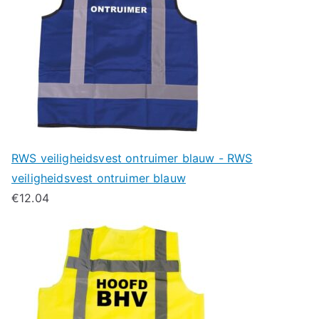
RWS veiligheidsvest ontruimer blauw - RWS
veiligheidsvest ontruimer blauw
€
12.04