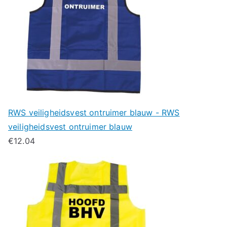
RWS veiligheidsvest ontruimer blauw - RWS
veiligheidsvest ontruimer blauw
€
12.04