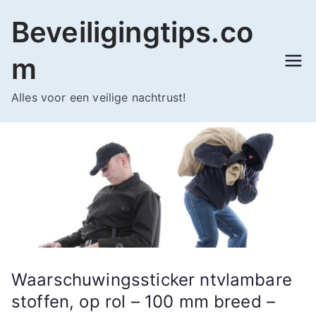
Ga
Beveiligingtips.co
naar
de
m
inhoud
Alles voor een veilige nachtrust!
Waarschuwingssticker ntvlambare
stoffen, op rol – 100 mm breed –