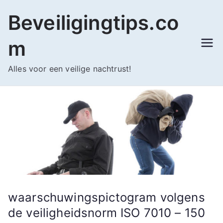
Ga
Beveiligingtips.co
naar
de
m
inhoud
Alles voor een veilige nachtrust!
waarschuwingspictogram volgens
de veiligheidsnorm ISO 7010 – 150