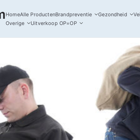
m
Home
Alle Producten
Brandpreventie
Gezondheid
Ve
Overige
Uitverkoop OP=OP