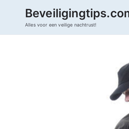
Ga
Beveiligingtips.co
naar
de
Alles voor een veilige nachtrust!
inhoud