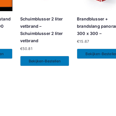
stand
Schuimblusser 2 liter
Brandblusser +
00
vetbrand –
brandslang panora
Schuimblusser 2 liter
300 x 300 –
vetbrand
€
15.67
€
50.81
len
Bekijken-Bestelle
Bekijken-Bestellen