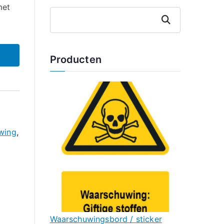
met
Zoeken
Producten
wing
,
Waarschuwingsbord / sticker