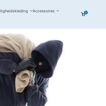
iligheidskleding
Accessoires
0