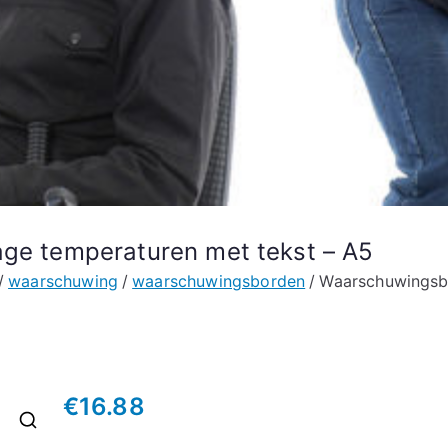
age temperaturen met tekst – A5
waarschuwing
waarschuwingsborden
Waarschuwingsbo
€
16.88