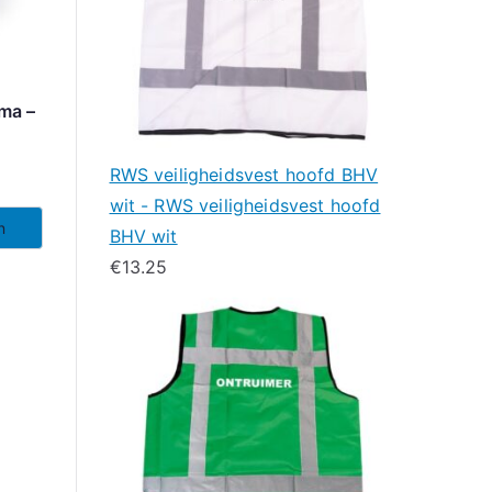
ma –
RWS veiligheidsvest hoofd BHV
wit - RWS veiligheidsvest hoofd
n
BHV wit
€
13.25