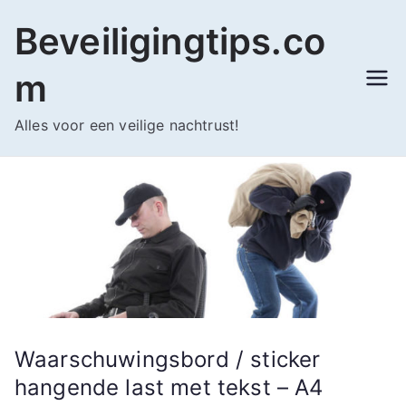
Ga
Beveiligingtips.co
naar
de
m
inhoud
Alles voor een veilige nachtrust!
Waarschuwingsbord / sticker
hangende last met tekst – A4