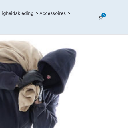
iligheidskleding
Accessoires
0