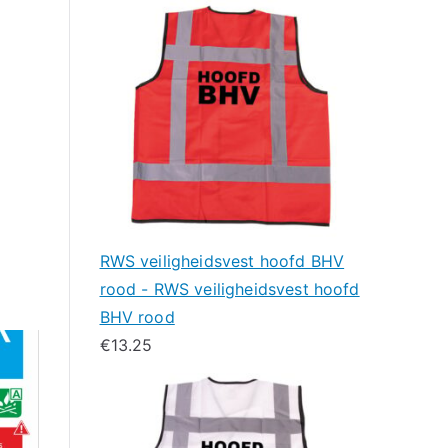
RWS veiligheidsvest hoofd BHV
rood - RWS veiligheidsvest hoofd
BHV rood
€
13.25