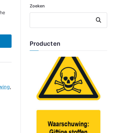
Zoeken
che
Zoeken
Producten
wing
,