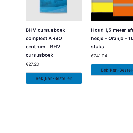
BHV cursusboek
Houd 1,5 meter af
compleet ARBO
hesje – Oranje – 1
centrum – BHV
stuks
cursusboek
€
241.94
€
27.20
Bekijken-Bestel
Bekijken-Bestellen