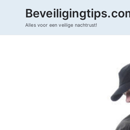
Ga
Beveiligingtips.co
naar
de
Alles voor een veilige nachtrust!
inhoud