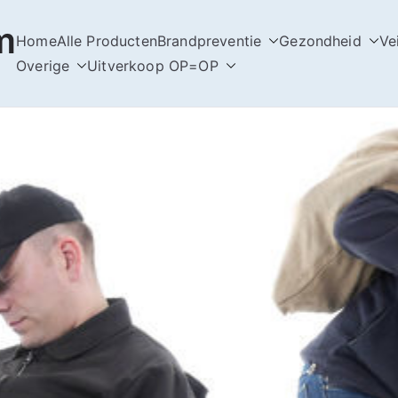
m
Home
Alle Producten
Brandpreventie
Gezondheid
Ve
Overige
Uitverkoop OP=OP