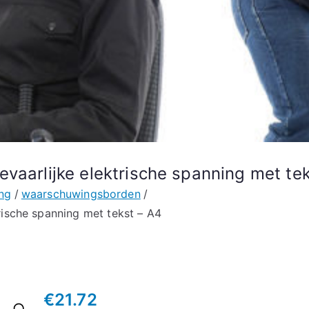
vaarlijke elektrische spanning met tek
ng
waarschuwingsborden
rische spanning met tekst – A4
€
21.72