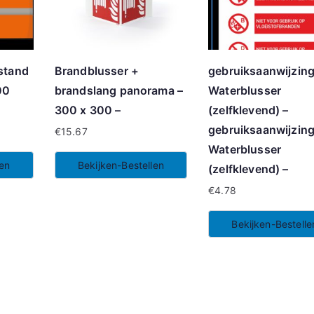
stand
Brandblusser +
gebruiksaanwijzin
00
brandslang panorama –
Waterblusser
300 x 300 –
(zelfklevend) –
gebruiksaanwijzin
€
15.67
Waterblusser
len
Bekijken-Bestellen
(zelfklevend) –
€
4.78
Bekijken-Bestelle