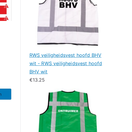
g
g
RWS veiligheidsvest hoofd BHV
wit - RWS veiligheidsvest hoofd
BHV wit
€
13.25
n