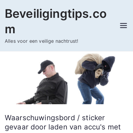
Ga
Beveiligingtips.co
naar
de
m
inhoud
Alles voor een veilige nachtrust!
Waarschuwingsbord / sticker
gevaar door laden van accu's met