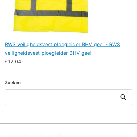
RWS veiligheidsvest ploegleider BHV geel - RWS
veiligheidsvest ploegleider BHV geel
€
12.04
Zoeken
Zoeken
Copyright © 2026
Beveiligingtips.com
. Aangedreven door