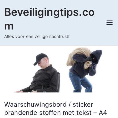
Ga
Beveiligingtips.co
naar
de
m
inhoud
Alles voor een veilige nachtrust!
Waarschuwingsbord / sticker
brandende stoffen met tekst – A4