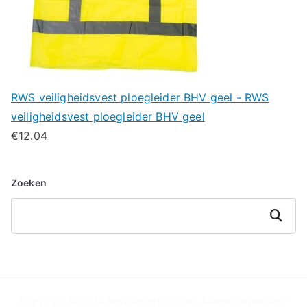
RWS veiligheidsvest ploegleider BHV geel - RWS
veiligheidsvest ploegleider BHV geel
€
12.04
Zoeken
Zoeken
Copyright © 2026
Beveiligingtips.com
. Aangedreven door