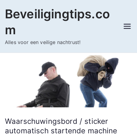
Ga
Beveiligingtips.co
naar
de
m
inhoud
Alles voor een veilige nachtrust!
Waarschuwingsbord / sticker
automatisch startende machine