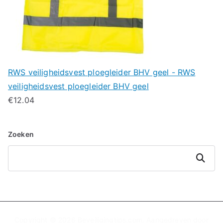
RWS veiligheidsvest ploegleider BHV geel - RWS
veiligheidsvest ploegleider BHV geel
€
12.04
Zoeken
Zoeken
Copyright © 2026
Beveiligingtips.com
. Aangedreven door