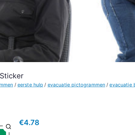
Sticker
rammen
eerste hulp
evacuatie pictogrammen
evacuatie 
€
4.78