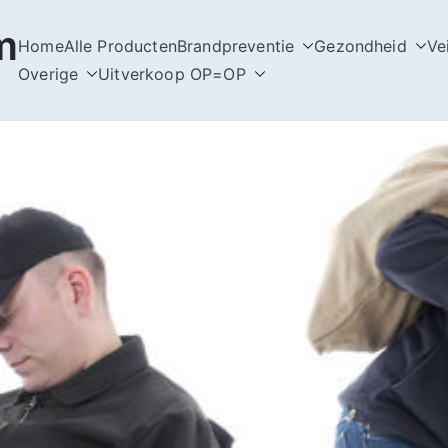
m
Home
Alle Producten
Brandpreventie
Gezondheid
Ve
Overige
Uitverkoop OP=OP