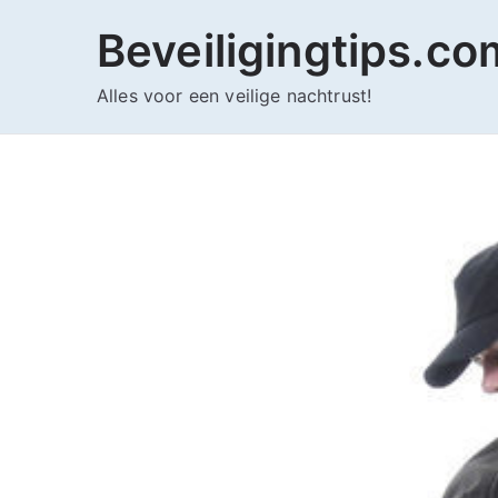
Ga
Beveiligingtips.co
naar
de
Alles voor een veilige nachtrust!
inhoud