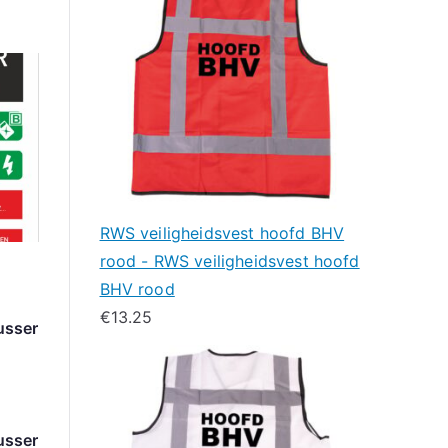
RWS veiligheidsvest hoofd BHV
rood - RWS veiligheidsvest hoofd
g
BHV rood
€
13.25
usser
g
usser