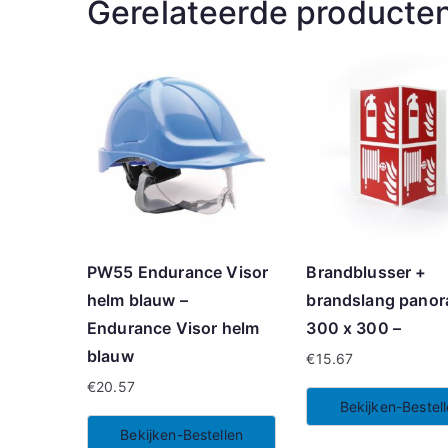
Gerelateerde producte
PW55 Endurance Visor
Brandblusser +
helm blauw –
brandslang panor
Endurance Visor helm
300 x 300 –
blauw
€
15.67
€
20.57
Bekijken-Bestel
Bekijken-Bestellen