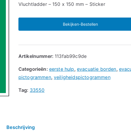
🔍
Vluchtladder – 150 x 150 mm – Sticker
Bekijken-Bestellen
Artikelnummer:
113fab99c9de
Categorieën:
eerste hulp
,
evacuatie borden
,
evac
pictogrammen
,
veiligheidspictogrammen
Tag:
33550
Beschrijving