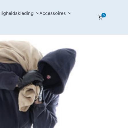
iligheidskleding
Accessoires
0