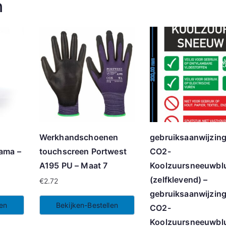
n
Werkhandschoenen
gebruiksaanwijzin
ama –
touchscreen Portwest
CO2-
A195 PU – Maat 7
Koolzuursneeuwbl
(zelfklevend) –
€
2.72
gebruiksaanwijzin
len
Bekijken-Bestellen
CO2-
Koolzuursneeuwbl