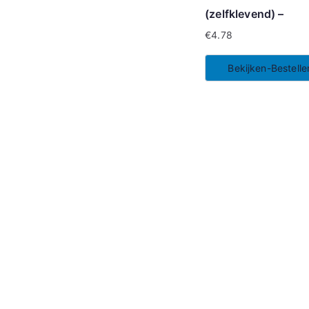
(zelfklevend) –
€
4.78
Bekijken-Bestelle