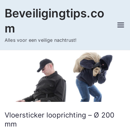
Ga
Beveiligingtips.co
naar
de
m
inhoud
Alles voor een veilige nachtrust!
Vloersticker looprichting – Ø 200
mm