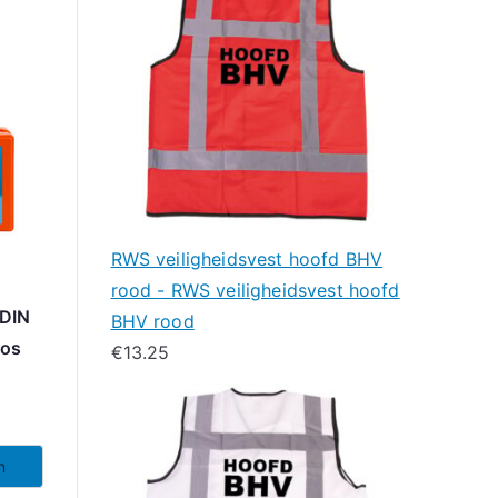
RWS veiligheidsvest hoofd BHV
rood - RWS veiligheidsvest hoofd
 DIN
BHV rood
oos
€
13.25
n