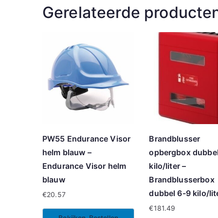
Gerelateerde producte
PW55 Endurance Visor
Brandblusser
helm blauw –
opbergbox dubbel
Endurance Visor helm
kilo/liter –
blauw
Brandblusserbox
dubbel 6-9 kilo/lit
€
20.57
€
181.49
Bekijken-Bestellen