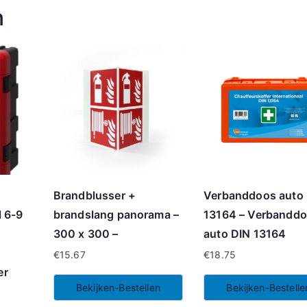
n
Brandblusser +
Verbanddoos auto
 6-9
brandslang panorama –
13164 – Verbandd
300 x 300 –
auto DIN 13164
€
15.67
€
18.75
er
Bekijken-Bestellen
Bekijken-Bestelle