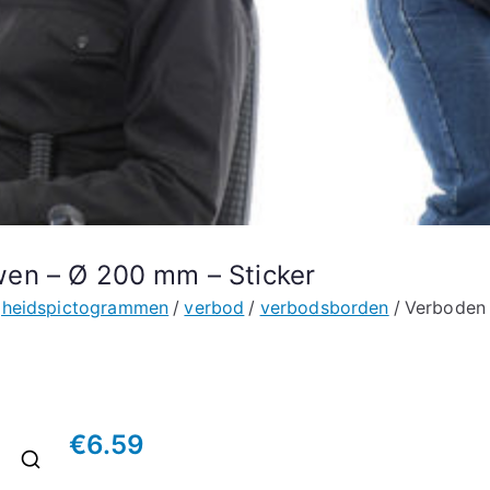
en – Ø 200 mm – Sticker
igheidspictogrammen
verbod
verbodsborden
Verboden 
€
6.59