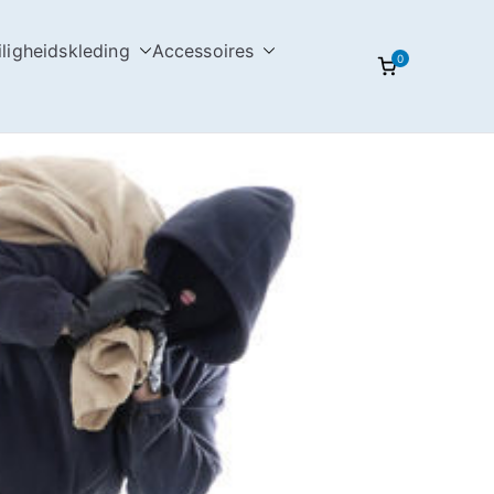
iligheidskleding
Accessoires
0