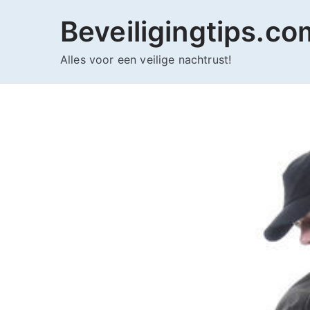
Ga
Beveiligingtips.co
naar
de
Alles voor een veilige nachtrust!
inhoud