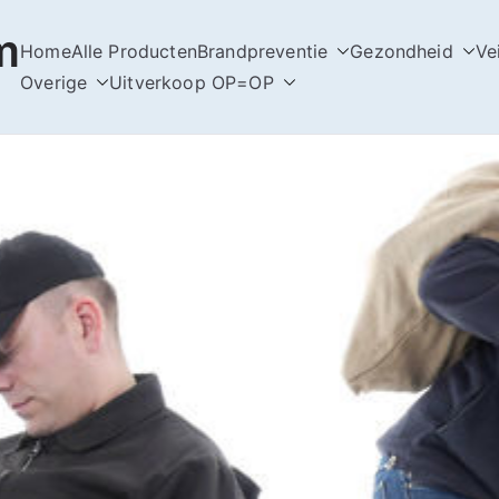
m
Home
Alle Producten
Brandpreventie
Gezondheid
Ve
Overige
Uitverkoop OP=OP