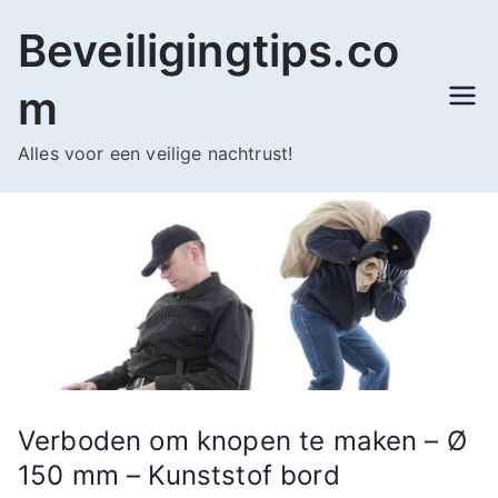
Ga
Beveiligingtips.co
naar
de
m
inhoud
Alles voor een veilige nachtrust!
Verboden om knopen te maken – Ø
150 mm – Kunststof bord