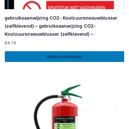
gebruiksaanwijzing CO2- Koolzuursneeuwblusser
(zelfklevend) – gebruiksaanwijzing CO2-
Koolzuursneeuwblusser (zelfklevend) –
€
4.78
Bekijken-Bestellen