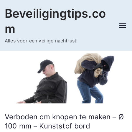
Ga
Beveiligingtips.co
naar
de
m
inhoud
Alles voor een veilige nachtrust!
Verboden om knopen te maken – Ø
100 mm – Kunststof bord