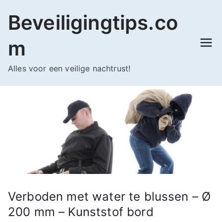
Ga
Beveiligingtips.co
naar
de
m
inhoud
Alles voor een veilige nachtrust!
Verboden met water te blussen – Ø
200 mm – Kunststof bord