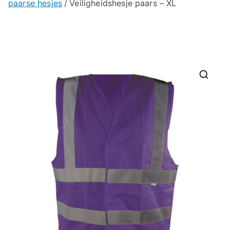
paarse hesjes
Veiligheidshesje paars – XL
🔍