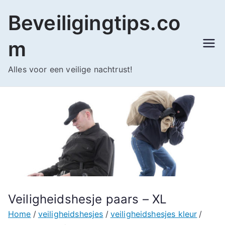
Ga
Beveiligingtips.co
naar
de
m
inhoud
Alles voor een veilige nachtrust!
Veiligheidshesje paars – XL
Home
veiligheidshesjes
veiligheidshesjes kleur