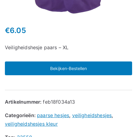
€
6.05
Veiligheidshesje paars – XL
Bekijken-Bestellen
Artikelnummer:
feb18f034a13
Categorieën:
paarse hesjes
,
veiligheidshesjes
,
veiligheidshesjes kleur