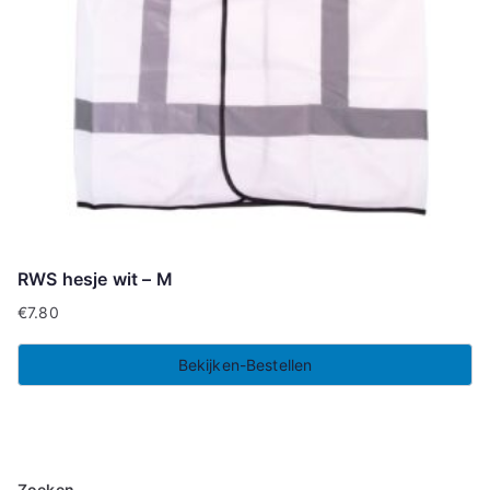
RWS hesje wit – M
€
7.80
Bekijken-Bestellen
Zoeken