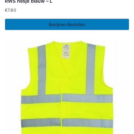
RWS hesje blauw – L
€
7.80
Bekijken-Bestellen