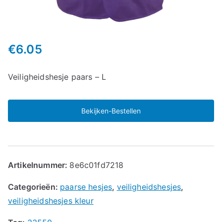
€
6.05
Veiligheidshesje paars – L
Bekijken-Bestellen
Artikelnummer:
8e6c01fd7218
Categorieën:
paarse hesjes
,
veiligheidshesjes
,
veiligheidshesjes kleur