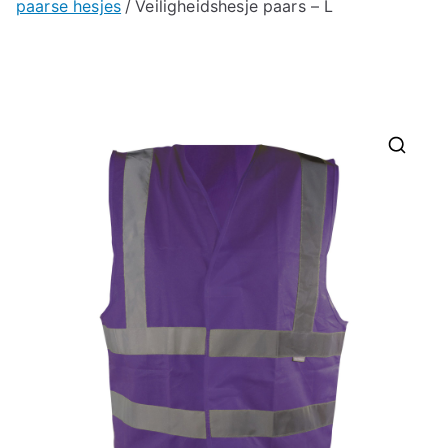
paarse hesjes
Veiligheidshesje paars – L
🔍