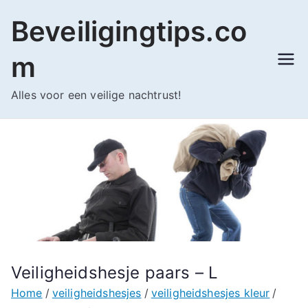
Ga
Beveiligingtips.co
naar
de
m
inhoud
Alles voor een veilige nachtrust!
Veiligheidshesje paars – L
Home
veiligheidshesjes
veiligheidshesjes kleur