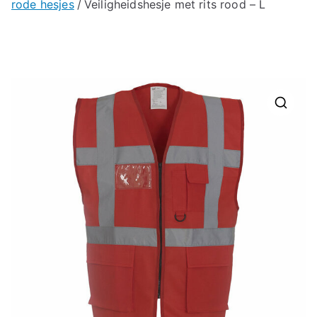
rode hesjes
Veiligheidshesje met rits rood – L
🔍