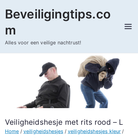
Ga
Beveiligingtips.co
naar
de
m
inhoud
Alles voor een veilige nachtrust!
Veiligheidshesje met rits rood – L
Home
veiligheidshesjes
veiligheidshesjes kleur