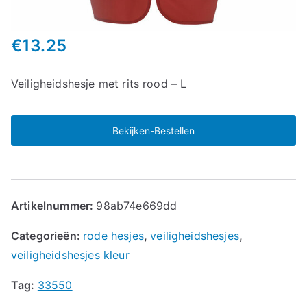
€
13.25
Veiligheidshesje met rits rood – L
Bekijken-Bestellen
Artikelnummer:
98ab74e669dd
Categorieën:
rode hesjes
,
veiligheidshesjes
,
veiligheidshesjes kleur
Tag:
33550