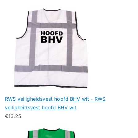
RWS veiligheidsvest hoofd BHV wit - RWS
veiligheidsvest hoofd BHV wit
€
13.25