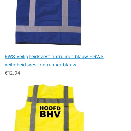
RWS veiligheidsvest ontruimer blauw - RWS
veiligheidsvest ontruimer blauw
€
12.04