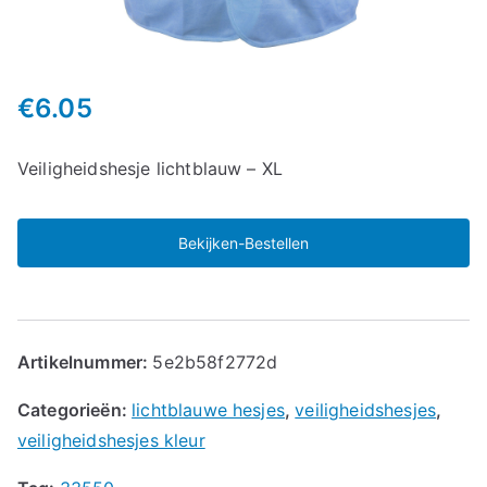
€
6.05
Veiligheidshesje lichtblauw – XL
Bekijken-Bestellen
Artikelnummer:
5e2b58f2772d
Categorieën:
lichtblauwe hesjes
,
veiligheidshesjes
,
veiligheidshesjes kleur