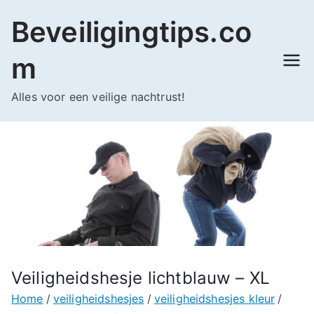
Ga
Beveiligingtips.co
naar
de
m
inhoud
Alles voor een veilige nachtrust!
Veiligheidshesje lichtblauw – XL
Home
veiligheidshesjes
veiligheidshesjes kleur