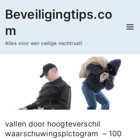
Ga
Beveiligingtips.co
naar
de
m
inhoud
Alles voor een veilige nachtrust!
vallen door hoogteverschil
waarschuwingspictogram – 100