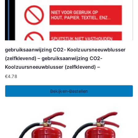
gebruiksaanwijzing CO2- Koolzuursneeuwblusser
(zelfklevend) – gebruiksaanwijzing CO2-
Koolzuursneeuwblusser (zelfklevend) –
€
4.78
Bekijken-Bestellen