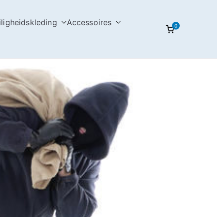
iligheidskleding
Accessoires
0