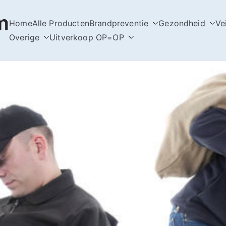
m
Home
Alle Producten
Brandpreventie
Gezondheid
Ve
Overige
Uitverkoop OP=OP