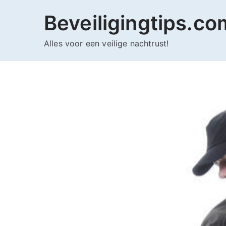
Ga
Beveiligingtips.co
naar
de
Alles voor een veilige nachtrust!
inhoud