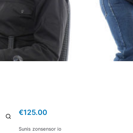
€
125.00
🔍
Sunis zonsensor io