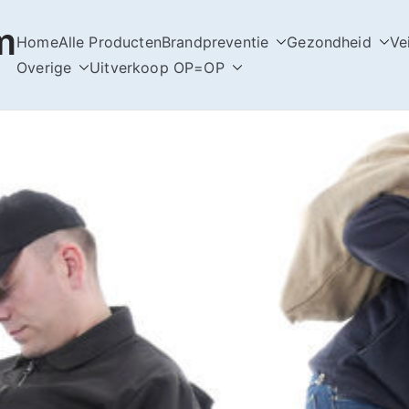
m
Home
Alle Producten
Brandpreventie
Gezondheid
Ve
Overige
Uitverkoop OP=OP