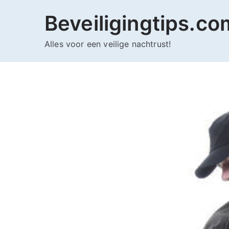
Ga
Beveiligingtips.co
naar
de
Alles voor een veilige nachtrust!
inhoud