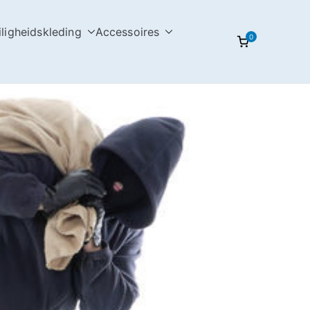
iligheidskleding
Accessoires
0