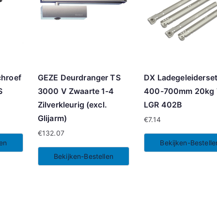
chroef
GEZE Deurdranger TS
DX Ladegeleiderse
S
3000 V Zwaarte 1-4
400-700mm 20kg 
Zilverkleurig (excl.
LGR 402B
Glijarm)
€
7.14
€
132.07
len
Bekijken-Bestelle
Bekijken-Bestellen