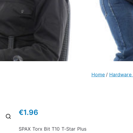
Home
Hardware 
€
1.96
🔍
SPAX Torx Bit T10 T-Star Plus