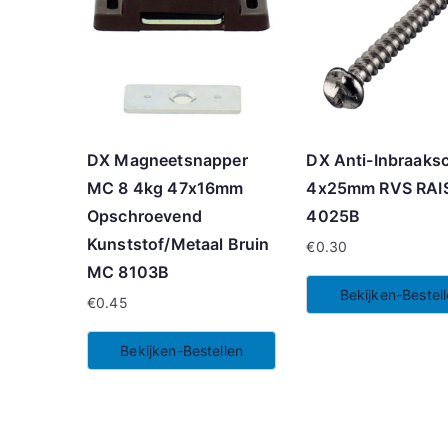
DX Magneetsnapper
DX Anti-Inbraaks
MC 8 4kg 47x16mm
4x25mm RVS RAI
Opschroevend
4025B
Kunststof/Metaal Bruin
€
0.30
MC 8103B
Bekijken-Bestel
€
0.45
Bekijken-Bestellen