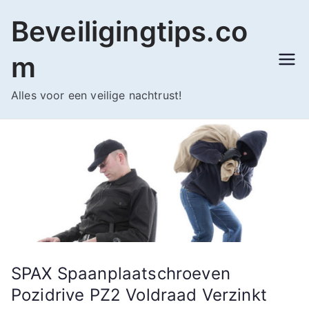
Ga
Beveiligingtips.co
naar
de
m
inhoud
Alles voor een veilige nachtrust!
SPAX Spaanplaatschroeven
Pozidrive PZ2 Voldraad Verzinkt