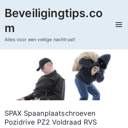
Ga
Beveiligingtips.co
naar
de
m
inhoud
Alles voor een veilige nachtrust!
SPAX Spaanplaatschroeven
Pozidrive PZ2 Voldraad RVS