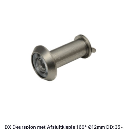
DX Deurspion met Afsluitklepje 160° Ø12mm DD:35-