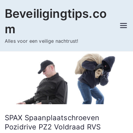
Ga
Beveiligingtips.co
naar
de
m
inhoud
Alles voor een veilige nachtrust!
SPAX Spaanplaatschroeven
Pozidrive PZ2 Voldraad RVS