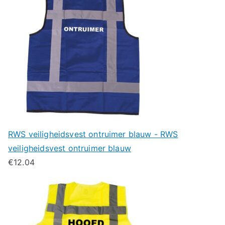
RWS veiligheidsvest ontruimer blauw - RWS
veiligheidsvest ontruimer blauw
€
12.04