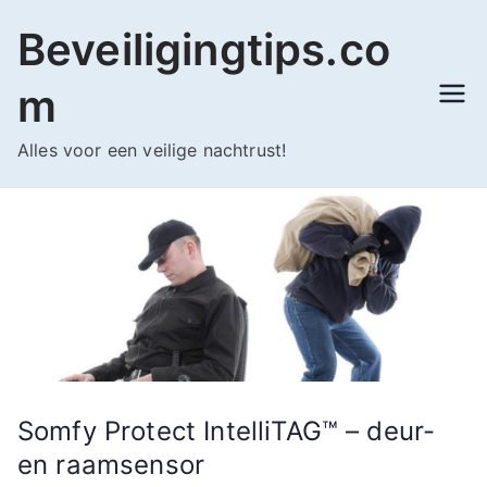
Ga
Beveiligingtips.co
naar
de
m
inhoud
Alles voor een veilige nachtrust!
Somfy Protect IntelliTAG™ – deur-
en raamsensor