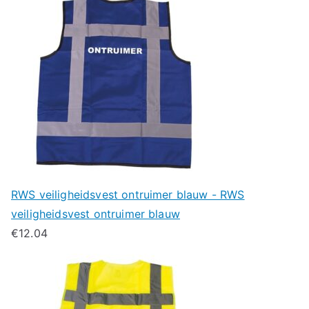
RWS veiligheidsvest ontruimer blauw - RWS
veiligheidsvest ontruimer blauw
€
12.04