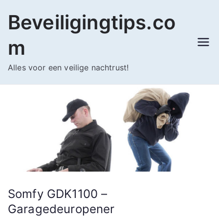
Ga
Beveiligingtips.co
naar
de
m
inhoud
Alles voor een veilige nachtrust!
Somfy GDK1100 –
Garagedeuropener