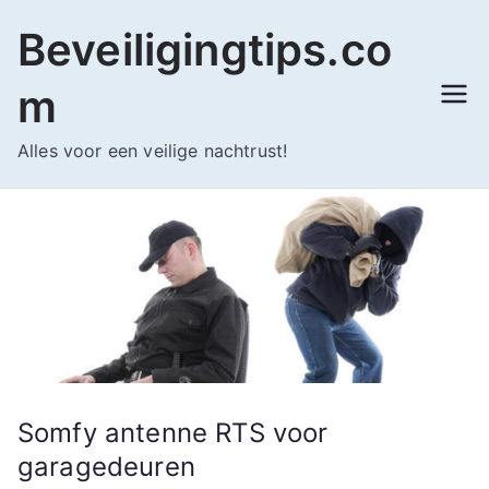
Ga
Beveiligingtips.co
naar
de
m
inhoud
Alles voor een veilige nachtrust!
Somfy antenne RTS voor
garagedeuren