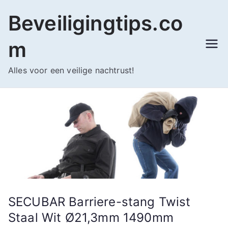
Ga
Beveiligingtips.co
naar
de
m
inhoud
Alles voor een veilige nachtrust!
SECUBAR Barriere-stang Twist
Staal Wit Ø21,3mm 1490mm