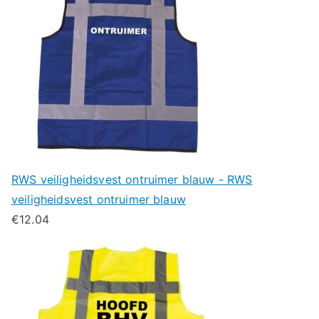
RWS veiligheidsvest ontruimer blauw - RWS
veiligheidsvest ontruimer blauw
€
12.04