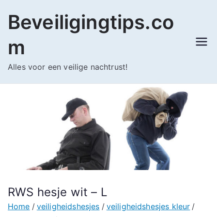
Ga
Beveiligingtips.co
naar
de
m
inhoud
Alles voor een veilige nachtrust!
RWS hesje wit – L
Home
veiligheidshesjes
veiligheidshesjes kleur