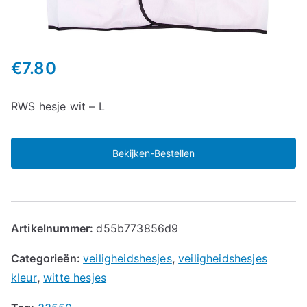
€
7.80
RWS hesje wit – L
Bekijken-Bestellen
Artikelnummer:
d55b773856d9
Categorieën:
veiligheidshesjes
,
veiligheidshesjes
kleur
,
witte hesjes