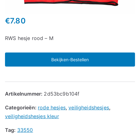
€
7.80
RWS hesje rood – M
Bekijken-Bestellen
Artikelnummer:
2d53bc9b104f
Categorieën:
rode hesjes
,
veiligheidshesjes
,
veiligheidshesjes kleur
Tag:
33550