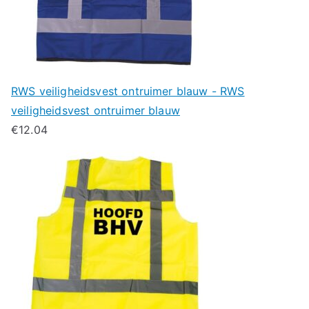
RWS veiligheidsvest ontruimer blauw - RWS
veiligheidsvest ontruimer blauw
€
12.04