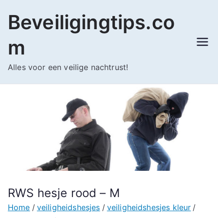
Ga
Beveiligingtips.co
naar
de
m
inhoud
Alles voor een veilige nachtrust!
RWS hesje rood – M
Home
veiligheidshesjes
veiligheidshesjes kleur