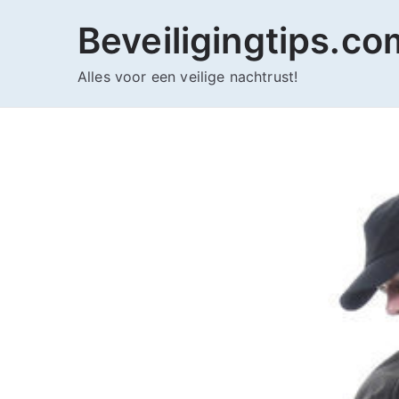
Ga
Beveiligingtips.co
naar
de
Alles voor een veilige nachtrust!
inhoud