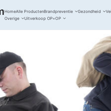
m
Home
Alle Producten
Brandpreventie
Gezondheid
Ve
Overige
Uitverkoop OP=OP