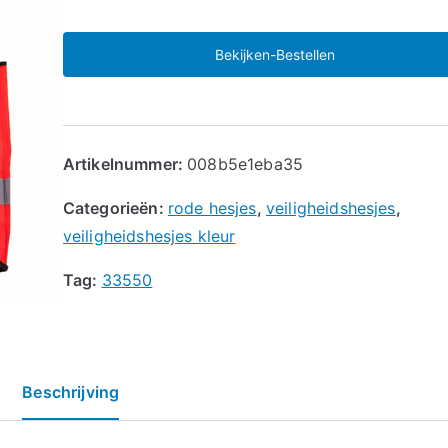
Bekijken-Bestellen
Artikelnummer:
008b5e1eba35
Categorieën:
rode hesjes
,
veiligheidshesjes
,
veiligheidshesjes kleur
Tag:
33550
Beschrijving