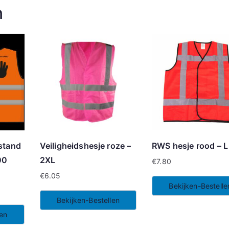
n
stand
Veiligheidshesje roze –
RWS hesje rood – L
00
2XL
€
7.80
€
6.05
Bekijken-Bestelle
Bekijken-Bestellen
len