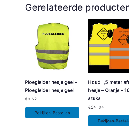
Gerelateerde producte
Ploegleider hesje geel –
Houd 1,5 meter af
Ploegleider hesje geel
hesje – Oranje – 1
stuks
€
9.62
€
241.94
Bekijken-Bestellen
Bekijken-Bestel