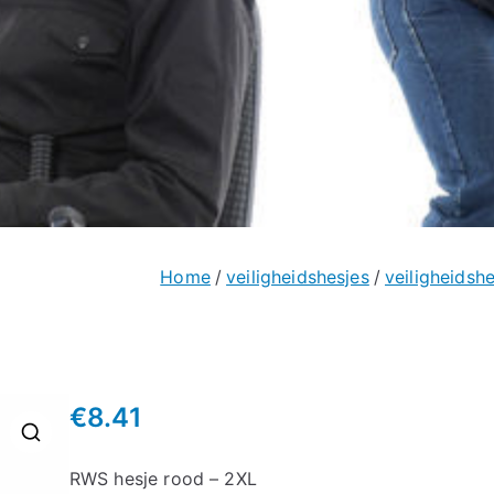
Home
veiligheidshesjes
veiligheidshe
€
8.41
🔍
RWS hesje rood – 2XL