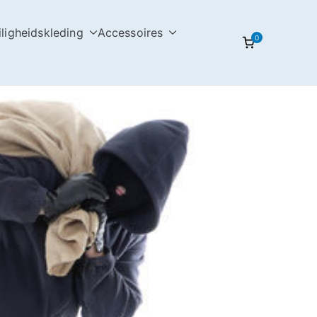
iligheidskleding
Accessoires
0