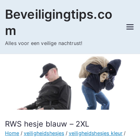
Ga
Beveiligingtips.co
naar
de
m
inhoud
Alles voor een veilige nachtrust!
RWS hesje blauw – 2XL
Home
veiligheidshesjes
veiligheidshesjes kleur