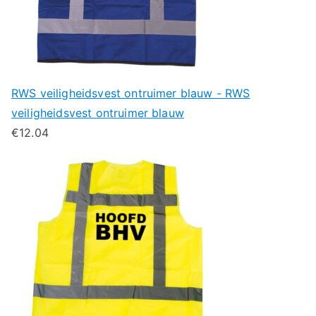
RWS veiligheidsvest ontruimer blauw - RWS
veiligheidsvest ontruimer blauw
€
12.04