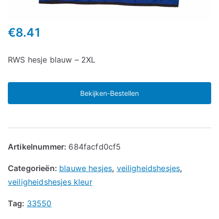
€
8.41
RWS hesje blauw – 2XL
Bekijken-Bestellen
Artikelnummer:
684facfd0cf5
Categorieën:
blauwe hesjes
,
veiligheidshesjes
,
veiligheidshesjes kleur
Tag:
33550