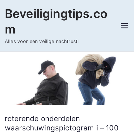
Ga
Beveiligingtips.co
naar
de
m
inhoud
Alles voor een veilige nachtrust!
roterende onderdelen
waarschuwingspictogram i – 100