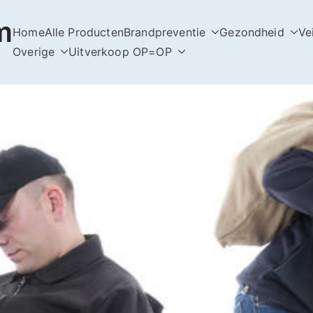
m
Home
Alle Producten
Brandpreventie
Gezondheid
Ve
Overige
Uitverkoop OP=OP