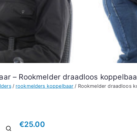
aar – Rookmelder draadloos koppelbaa
lders
rookmelders koppelbaar
Rookmelder draadloos k
€
25.00