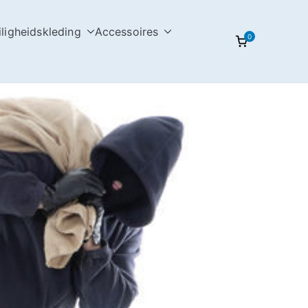
iligheidskleding
Accessoires
0