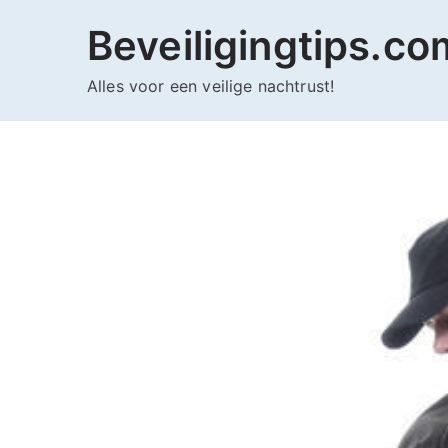
Ga
Beveiligingtips.co
naar
de
Alles voor een veilige nachtrust!
inhoud