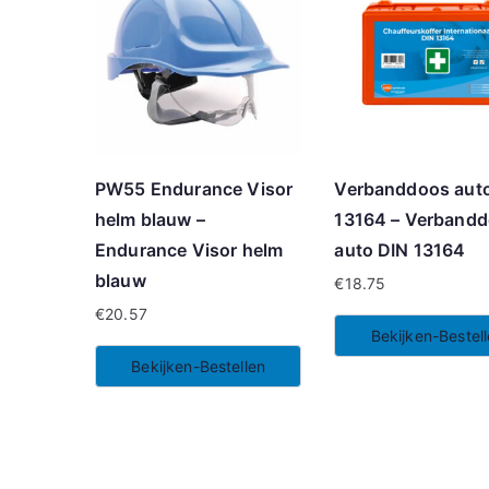
PW55 Endurance Visor
Verbanddoos aut
helm blauw –
13164 – Verband
Endurance Visor helm
auto DIN 13164
blauw
€
18.75
€
20.57
Bekijken-Bestel
Bekijken-Bestellen