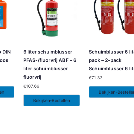
o DIN
6 liter schuimblusser
Schuimblusser 6 lit
doos
PFAS-/fluorvrij ABF – 6
pack – 2-pack
liter schuimblusser
Schuimblusser 6 lit
fluorvrij
€
71.33
€
107.69
len
Bekijken-Bestelle
Bekijken-Bestellen