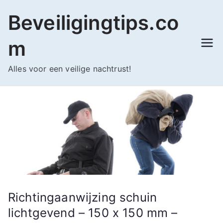
Ga
Beveiligingtips.co
naar
de
m
inhoud
Alles voor een veilige nachtrust!
Richtingaanwijzing schuin
lichtgevend – 150 x 150 mm –