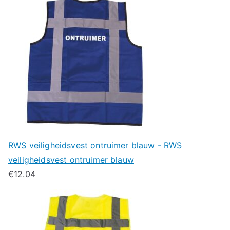
RWS veiligheidsvest ontruimer blauw - RWS
veiligheidsvest ontruimer blauw
€
12.04