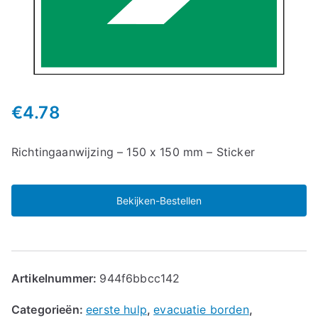
€
4.78
Richtingaanwijzing – 150 x 150 mm – Sticker
Bekijken-Bestellen
Artikelnummer:
944f6bbcc142
Categorieën:
eerste hulp
,
evacuatie borden
,