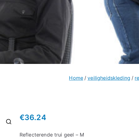
Home
veiligheidskleding
r
€
36.24
🔍
Reflecterende trui geel – M