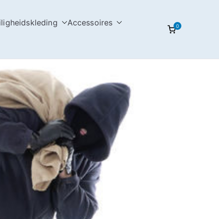
iligheidskleding
Accessoires
0