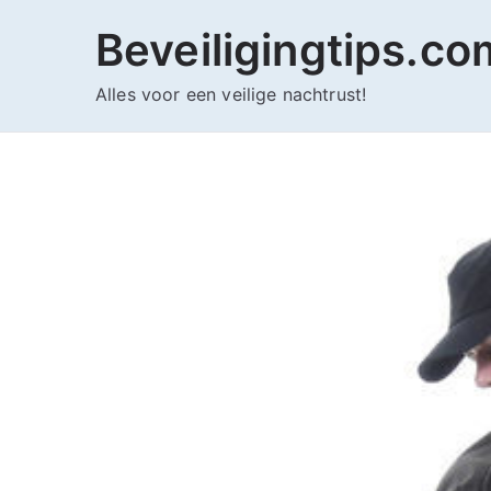
Ga
Beveiligingtips.co
naar
de
Alles voor een veilige nachtrust!
inhoud