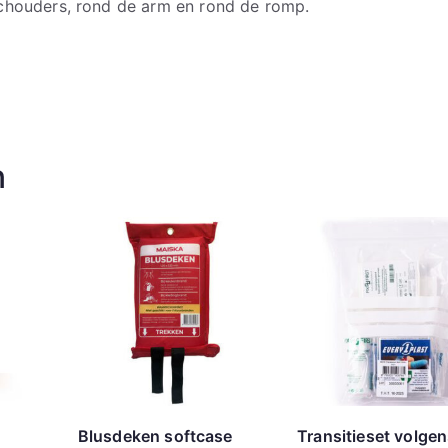
chouders, rond de arm en rond de romp.
n
Blusdeken softcase
Transitieset volge