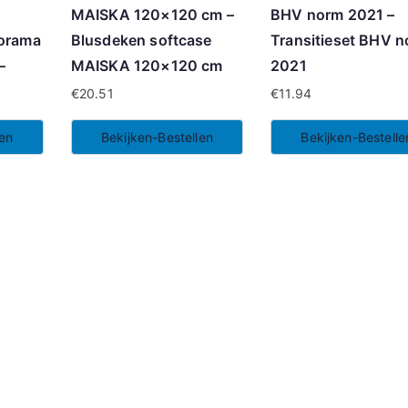
MAISKA 120×120 cm –
BHV norm 2021 –
norama
Blusdeken softcase
Transitieset BHV 
–
MAISKA 120×120 cm
2021
€
20.51
€
11.94
len
Bekijken-Bestellen
Bekijken-Bestelle