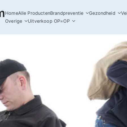
m
Home
Alle Producten
Brandpreventie
Gezondheid
Ve
Overige
Uitverkoop OP=OP