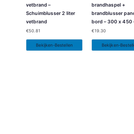
vetbrand –
brandhaspel +
Schuimblusser 2 liter
brandblusser pa
vetbrand
bord – 300 x 450 
€
50.81
€
19.30
Bekijken-Bestellen
Bekijken-Bestel