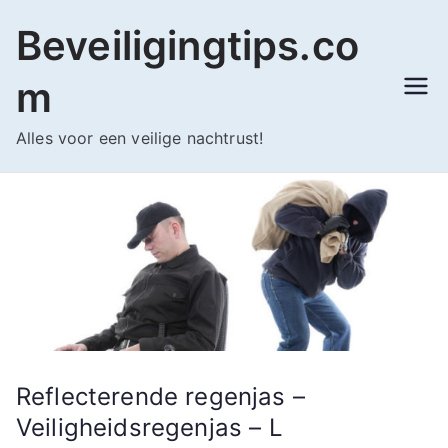
Ga
Beveiligingtips.co
naar
de
m
inhoud
Alles voor een veilige nachtrust!
Reflecterende regenjas –
Veiligheidsregenjas – L