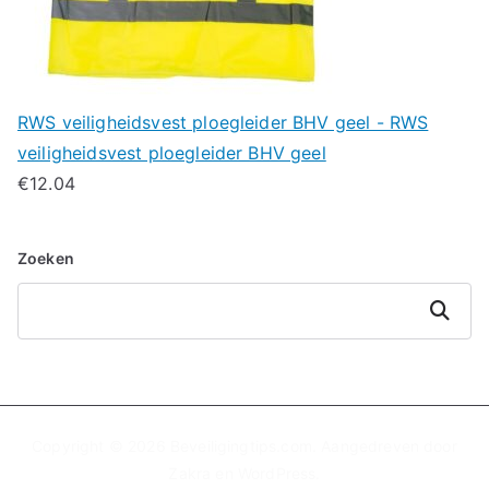
RWS veiligheidsvest ploegleider BHV geel - RWS
veiligheidsvest ploegleider BHV geel
€
12.04
Zoeken
Zoeken
Copyright © 2026
Beveiligingtips.com
. Aangedreven door
Zakra
en
WordPress
.