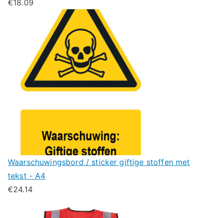
€
18.09
Waarschuwingsbord / sticker giftige stoffen met
tekst - A4
€
24.14