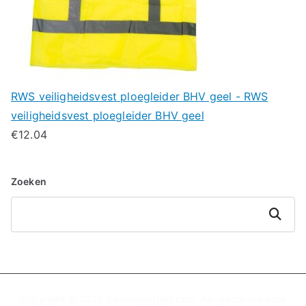
RWS veiligheidsvest ploegleider BHV geel - RWS
veiligheidsvest ploegleider BHV geel
€
12.04
Zoeken
Zoeken
Copyright © 2026
Beveiligingtips.com
. Aangedreven door