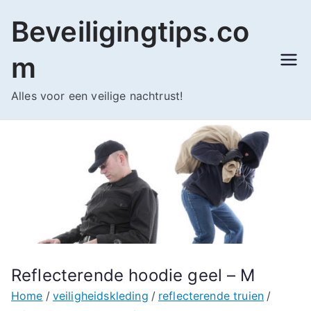
Ga
Beveiligingtips.co
naar
de
m
inhoud
Alles voor een veilige nachtrust!
Reflecterende hoodie geel – M
Home
veiligheidskleding
reflecterende truien