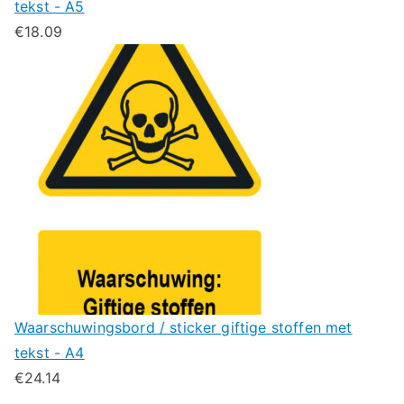
tekst - A5
€
18.09
Waarschuwingsbord / sticker giftige stoffen met
tekst - A4
€
24.14