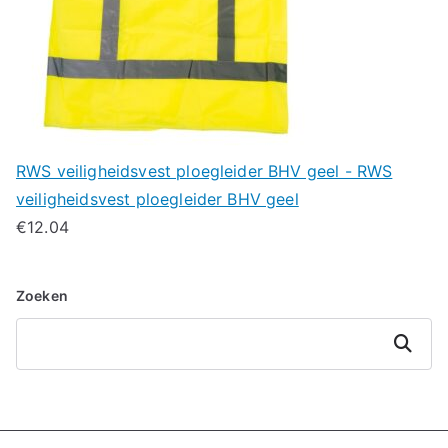
RWS veiligheidsvest ploegleider BHV geel - RWS
veiligheidsvest ploegleider BHV geel
€
12.04
Zoeken
Zoeken