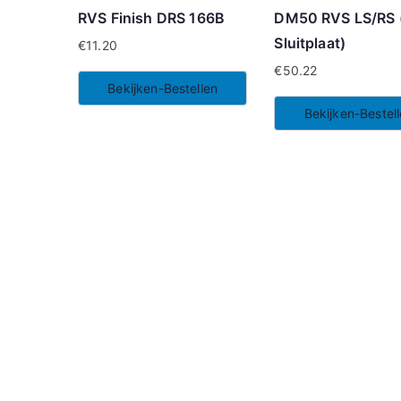
RVS Finish DRS 166B
DM50 RVS LS/RS (
Sluitplaat)
€
11.20
€
50.22
Bekijken-Bestellen
Bekijken-Bestel