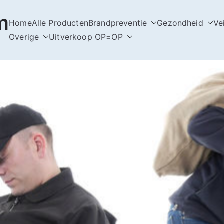
m
Home
Alle Producten
Brandpreventie
Gezondheid
Ve
Overige
Uitverkoop OP=OP