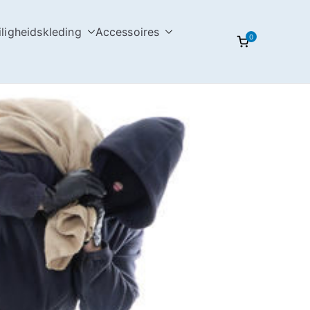
iligheidskleding
Accessoires
0