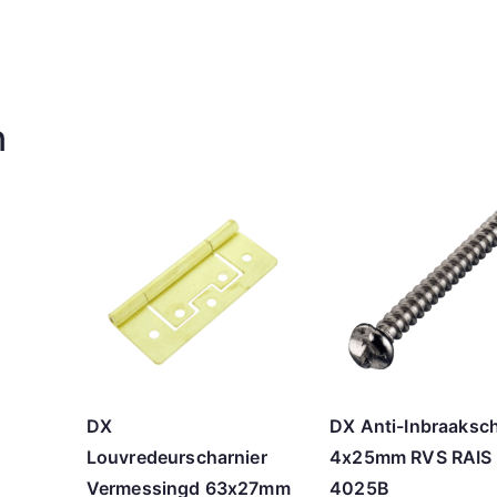
n
DX
DX Anti-Inbraaksc
Louvredeurscharnier
4x25mm RVS RAIS
Vermessingd 63x27mm
4025B