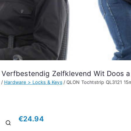
Verfbestendig Zelfklevend Wit Doos a
Hardware > Locks & Keys
QLON Tochtstrip QL3121 15m
€
24.94