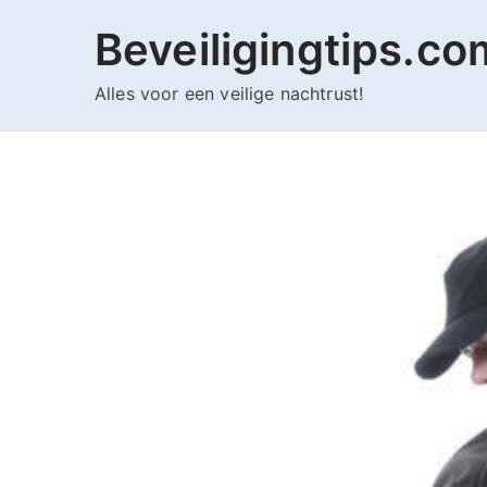
Ga
Beveiligingtips.co
naar
de
Alles voor een veilige nachtrust!
inhoud