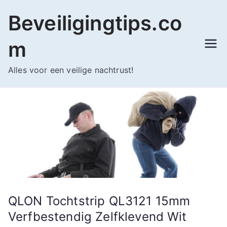
Ga
Beveiligingtips.co
naar
de
m
inhoud
Alles voor een veilige nachtrust!
QLON Tochtstrip QL3121 15mm
Verfbestendig Zelfklevend Wit